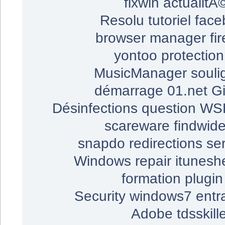
fixwin
actualitÃ
Resolu
tutoriel
face
browser manager
fi
yontoo
protection
MusicManager
souli
démarrage
01.net
Gi
Désinfections
question
WS
scareware
findwid
snapdo
redirections
se
Windows repair
itunesh
formation
plugin
Security
windows7
entr
Adobe
tdsskill