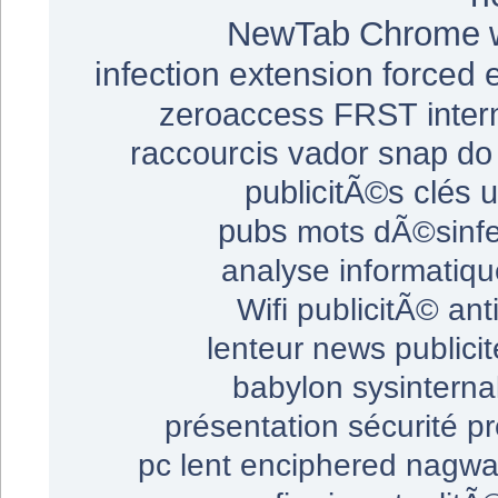
NewTab
Chrome
infection
extension
forced 
zeroaccess
FRST
inter
raccourcis
vador
snap do
publicitÃ©s
clés 
pubs
mots
dÃ©sinfe
analyse
informatiqu
Wifi
publicitÃ©
ant
lenteur
news
publicit
babylon
sysinterna
présentation
sécurité
pr
pc lent
enciphered
nagwa