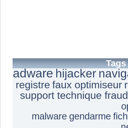
Tags
adware
hijacker
navig
registre
faux optimiseur
support technique frau
o
malware
gendarme
fic
n