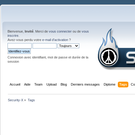
Bienvenue,
Invité
. Merci de
vous connecter
ou de
vous
inscrire
.
Avez-vous perdu votre
e-mail d'activation
?
Connexion avec identifiant, mot de passe et durée de la
session
Accueil
Aide
Team
Upload
Blog
Derniers messages
Diplome
Tags
Co
Security-X
»
Tags