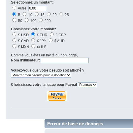
Selectionnez un montant:
Autre
5
10
15
20
25
50
100
200
Choisissez votre monnaie:
$ USD
€ EUR
£ GBP
$ CAD
¥ JPY
$ AUD
$ MXN
₪ ILS
Comme vous êtes en invité ou non loggé,
Nom d'utlisateur:
Voulez-vous que votre pseudo soit affiché ?
Choississez votre langage pour Paypal
Erreur de base de données