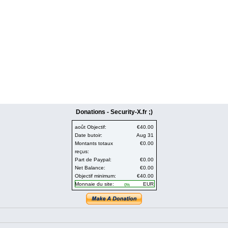
Donations - Security-X.fr ;)
août Objectif:
€40.00
Date butoir:
Aug 31
Montants totaux
€0.00
reçus:
Part de Paypal:
€0.00
Net Balance:
€0.00
Objectif minimum:
€40.00
Monnaie du site:
EUR
0%