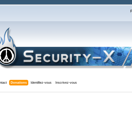
F
ntact
Donations
Identifiez-vous
Inscrivez-vous