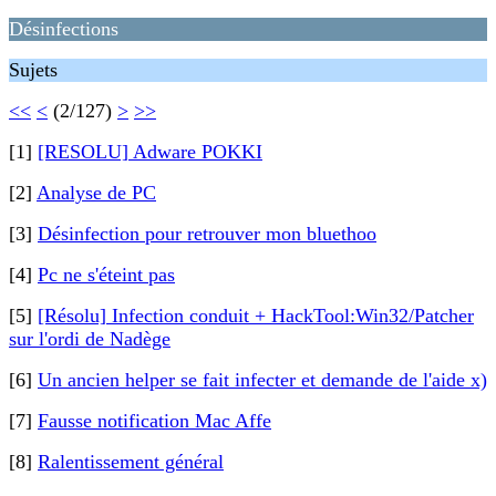
Désinfections
Sujets
<<
<
(2/127)
>
>>
[1]
[RESOLU] Adware POKKI
[2]
Analyse de PC
[3]
Désinfection pour retrouver mon bluethoo
[4]
Pc ne s'éteint pas
[5]
[Résolu] Infection conduit + HackTool:Win32/Patcher
sur l'ordi de Nadège
[6]
Un ancien helper se fait infecter et demande de l'aide x)
[7]
Fausse notification Mac Affe
[8]
Ralentissement général