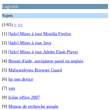
Logiciels
Sujets
(1/65)
>
>>
[1]
[Info] Mises à jour Mozilla Firefox
[2]
[Info] Mises à jour Java
[3]
[Info] Mises à jour Adobe Flash Player
[4]
Besoin d'aide, navigateur passé en anglais
[5]
Malwarebytes Browser Guard
[6]
hp one device
[7]
vpn
[8]
Icône office 2007
[9]
Moteur de recherche google