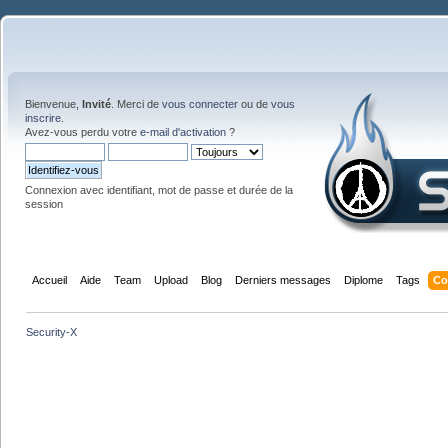
Bienvenue,
Invité
. Merci de
vous connecter
ou de
vous
inscrire
.
Avez-vous perdu votre
e-mail d'activation
?
Connexion avec identifiant, mot de passe et durée de la
session
Accueil
Aide
Team
Upload
Blog
Derniers messages
Diplome
Tags
Co
Security-X