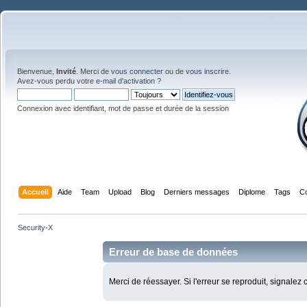
Bienvenue,
Invité
. Merci de
vous connecter
ou de
vous inscrire
.
Avez-vous perdu votre
e-mail d'activation
?
Connexion avec identifiant, mot de passe et durée de la session
Accueil
Aide
Team
Upload
Blog
Derniers messages
Diplome
Tags
C
Security-X
Erreur de base de données
Merci de réessayer. Si l'erreur se reproduit, signalez 