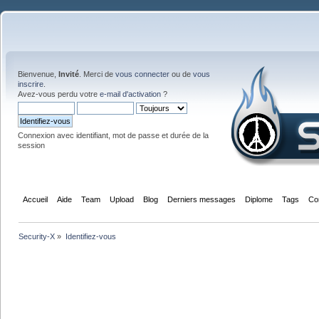
Bienvenue,
Invité
. Merci de
vous connecter
ou de
vous
inscrire
.
Avez-vous perdu votre
e-mail d'activation
?
Connexion avec identifiant, mot de passe et durée de la
session
Accueil
Aide
Team
Upload
Blog
Derniers messages
Diplome
Tags
Co
Security-X
»
Identifiez-vous