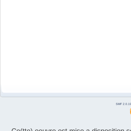
SMF 2.0.1
Ce(tte) oeuvre est mise a disposition 