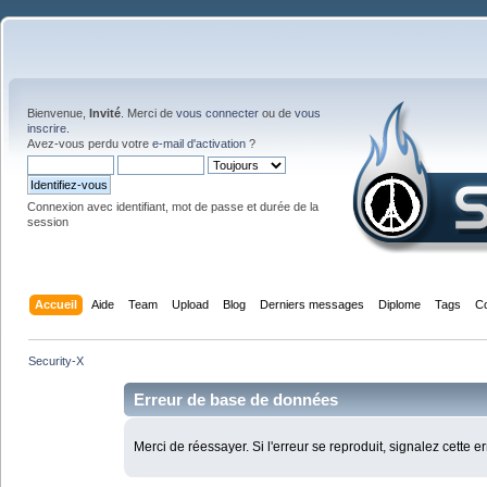
Bienvenue,
Invité
. Merci de
vous connecter
ou de
vous
inscrire
.
Avez-vous perdu votre
e-mail d'activation
?
Connexion avec identifiant, mot de passe et durée de la
session
Accueil
Aide
Team
Upload
Blog
Derniers messages
Diplome
Tags
C
Security-X
Erreur de base de données
Merci de réessayer. Si l'erreur se reproduit, signalez cette e