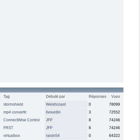
Tag
Débuté par
Réponses
Vues
stormshield
Welshcoast
0
78099
mp4 convertir
livourdin
3
72552
ConnectWise Control
JFP
8
74246
FRST
JFP
8
74246
virtualbox
raisin54
0
64322