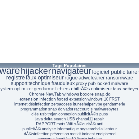
Tags Populaires
ware
hijacker
navigateur
logiciel publicitaire
registre
faux optimiseur
rogue
adwcleaner
ransomware
support technique frauduleux
proxy
pub
locked
malware
system optimizer
gendarme
fichiers chiffrÃ©s
optimiseur
faux nettoye
Chrome
NewTab
windows
boxore
snap.do
extension
infection
forced extension
windows 10
FRST
internet
désinfection
zeroaccess
ituneshelper.vbe
gendarmerie
programmation
snap do
vador
raccourcis
malwarebytes
clés usb
trojan
connexion
publicitÃ©s
pubs
java
delta search
USB
chantal11
repair
RAPPORT
mots
Wifi
sÃ©curitÃ©
anti
publicitÃ©
analyse
informatique
mysearchdial
lenteur
dÃ©sinfection
prévention
rootkit
iminent
enciphered
nagware
sécurité
w10
fixwin
babylon