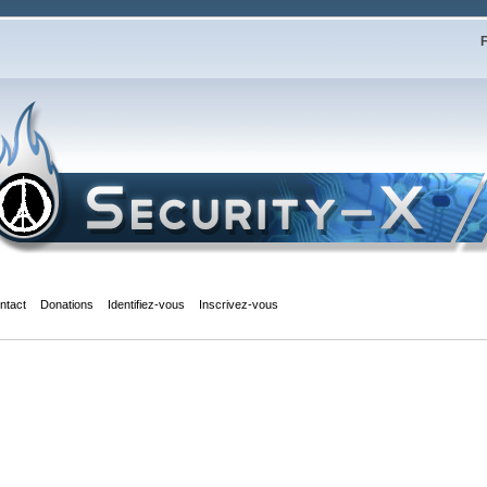
F
ntact
Donations
Identifiez-vous
Inscrivez-vous