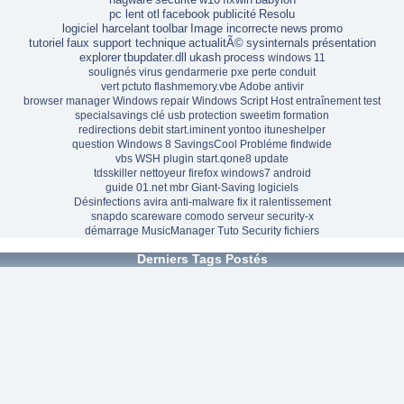
pc lent
otl
facebook
publicité
Resolu
logiciel harcelant
toolbar
Image incorrecte
news
promo
tutoriel
faux support technique
actualitÃ©
sysinternals
présentation
explorer
tbupdater.dll
ukash
process
windows 11
soulignés
virus gendarmerie
pxe
perte
conduit
vert
pctuto
flashmemory.vbe
Adobe
antivir
browser manager
Windows repair
Windows Script Host
entraînement
test
specialsavings
clé usb
protection
sweetim
formation
redirections
debit
start.iminent
yontoo
ituneshelper
question
Windows 8
SavingsCool
Probléme
findwide
vbs
WSH
plugin
start.qone8
update
tdsskiller
nettoyeur
firefox
windows7
android
guide
01.net
mbr
Giant-Saving
logiciels
Désinfections
avira
anti-malware
fix it
ralentissement
snapdo
scareware
comodo
serveur
security-x
démarrage
MusicManager
Tuto
Security
fichiers
Derniers Tags Postés