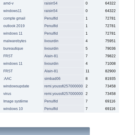
amd-v
raisin54
0
64322
windows11
raisin54
0
64322
compte gmail
Penulfid
1
72781
outlook 2019
Penulfid
1
72781
windows 11
Penulfid
1
72781
malwarebytes
livourdin
4
75951
bureautique
livourdin
5
79036
FRST
Alain-81
7
79822
windows 11
livourdin
4
71008
FRST
Alain-81
11
82900
:AAC
simbad06
8
81935
windowsupdate
remi.youssfi257000000
2
73458
virus
remi.youssfi257000000
2
73458
Image système
Penulfid
7
69116
windows 10
Penulfid
7
69116