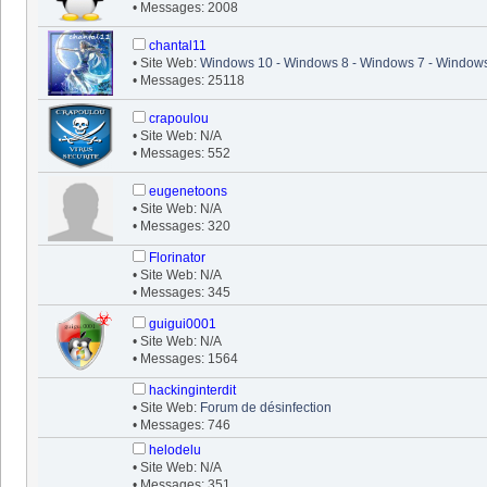
• Messages: 2008
chantal11
• Site Web:
Windows 10 - Windows 8 - Windows 7 - Windows
• Messages: 25118
crapoulou
• Site Web: N/A
• Messages: 552
eugenetoons
• Site Web: N/A
• Messages: 320
Florinator
• Site Web: N/A
• Messages: 345
guigui0001
• Site Web: N/A
• Messages: 1564
hackinginterdit
• Site Web:
Forum de désinfection
• Messages: 746
helodelu
• Site Web: N/A
• Messages: 351