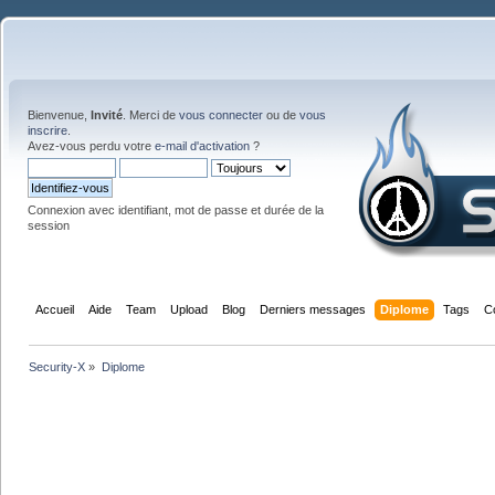
Bienvenue,
Invité
. Merci de
vous connecter
ou de
vous
inscrire
.
Avez-vous perdu votre
e-mail d'activation
?
Connexion avec identifiant, mot de passe et durée de la
session
Accueil
Aide
Team
Upload
Blog
Derniers messages
Diplome
Tags
C
Security-X
»
Diplome