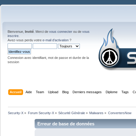
Bienvenue,
Invité
. Merci de
vous connecter
ou de
vous
inscrire
.
Avez-vous perdu votre
e-mail d'activation
?
Connexion avec identifiant, mot de passe et durée de la
session
Accueil
Aide
Team
Upload
Blog
Derniers messages
Diplome
Tags
C
Security-X
»
Forum Security-X
»
Sécurité Générale
»
Malwares
»
ConvertersNow
Erreur de base de données