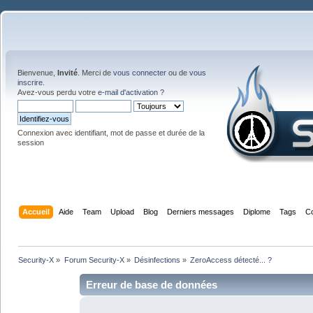
Bienvenue,
Invité
. Merci de
vous connecter
ou de
vous
inscrire
.
Avez-vous perdu votre
e-mail d'activation
?
Connexion avec identifiant, mot de passe et durée de la
session
Accueil
Aide
Team
Upload
Blog
Derniers messages
Diplome
Tags
C
Security-X
»
Forum Security-X
»
Désinfections
»
ZeroAccess détecté... ?
Erreur de base de données