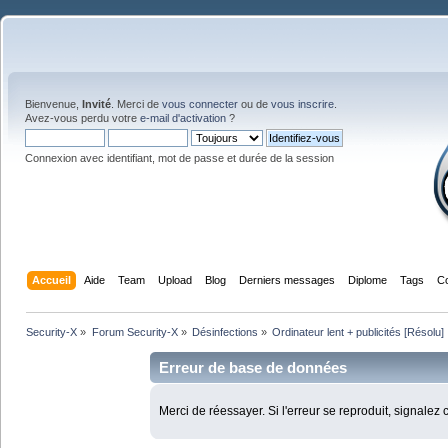
Bienvenue,
Invité
. Merci de
vous connecter
ou de
vous inscrire
.
Avez-vous perdu votre
e-mail d'activation
?
Connexion avec identifiant, mot de passe et durée de la session
Accueil
Aide
Team
Upload
Blog
Derniers messages
Diplome
Tags
C
Security-X
»
Forum Security-X
»
Désinfections
»
Ordinateur lent + publicités [Résolu]
Erreur de base de données
Merci de réessayer. Si l'erreur se reproduit, signalez 