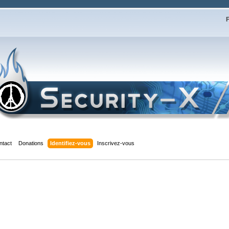
F
ntact
Donations
Identifiez-vous
Inscrivez-vous