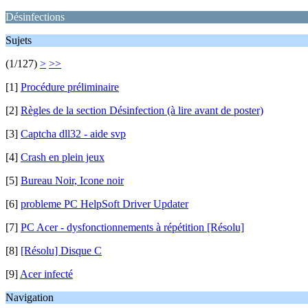
Désinfections
Sujets
(1/127)
>
>>
[1]
Procédure préliminaire
[2]
Règles de la section Désinfection (à lire avant de poster)
[3]
Captcha dll32 - aide svp
[4]
Crash en plein jeux
[5]
Bureau Noir, Icone noir
[6]
probleme PC HelpSoft Driver Updater
[7]
PC Acer - dysfonctionnements à répétition [Résolu]
[8]
[Résolu] Disque C
[9]
Acer infecté
Navigation