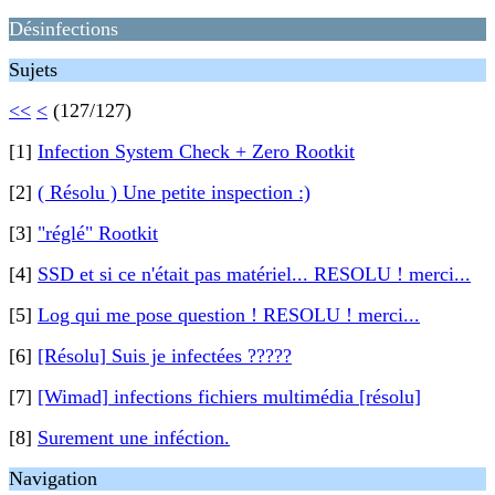
Désinfections
Sujets
<<
<
(127/127)
[1]
Infection System Check + Zero Rootkit
[2]
( Résolu ) Une petite inspection :)
[3]
"réglé" Rootkit
[4]
SSD et si ce n'était pas matériel... RESOLU ! merci...
[5]
Log qui me pose question ! RESOLU ! merci...
[6]
[Résolu] Suis je infectées ?????
[7]
[Wimad] infections fichiers multimédia [résolu]
[8]
Surement une inféction.
Navigation