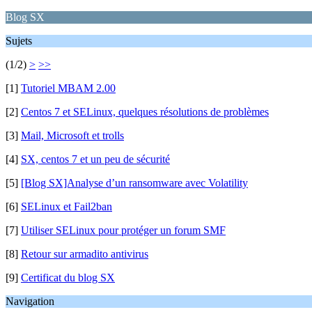
Blog SX
Sujets
(1/2)
>
>>
[1]
Tutoriel MBAM 2.00
[2]
Centos 7 et SELinux, quelques résolutions de problèmes
[3]
Mail, Microsoft et trolls
[4]
SX, centos 7 et un peu de sécurité
[5]
[Blog SX]Analyse d’un ransomware avec Volatility
[6]
SELinux et Fail2ban
[7]
Utiliser SELinux pour protéger un forum SMF
[8]
Retour sur armadito antivirus
[9]
Certificat du blog SX
Navigation