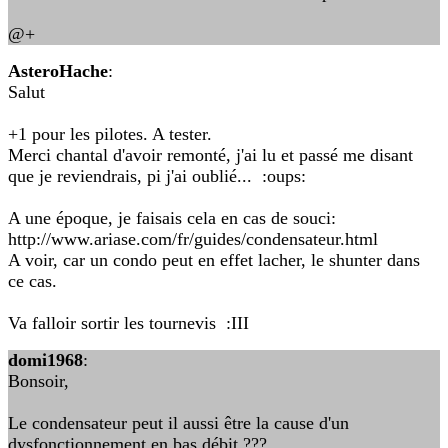
@+
AsteroHache
:
Salut
+1 pour les pilotes. A tester.
Merci chantal d'avoir remonté, j'ai lu et passé me disant
que je reviendrais, pi j'ai oublié... :oups:
A une époque, je faisais cela en cas de souci:
http://www.ariase.com/fr/guides/condensateur.html
A voir, car un condo peut en effet lacher, le shunter dans
ce cas.
Va falloir sortir les tournevis :III
domi1968
:
Bonsoir,
Le condensateur peut il aussi être la cause d'un
dysfonctionnement en bas débit ???