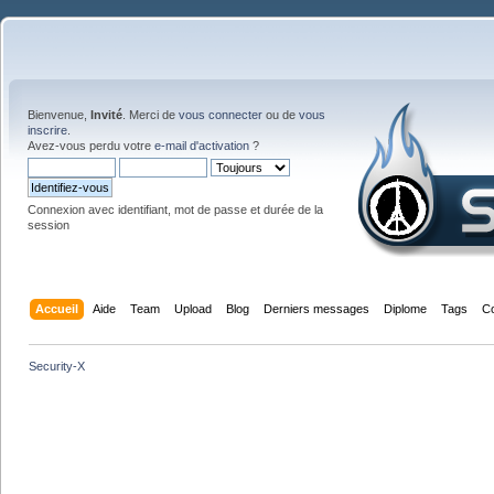
Bienvenue,
Invité
. Merci de
vous connecter
ou de
vous
inscrire
.
Avez-vous perdu votre
e-mail d'activation
?
Connexion avec identifiant, mot de passe et durée de la
session
Accueil
Aide
Team
Upload
Blog
Derniers messages
Diplome
Tags
C
Security-X