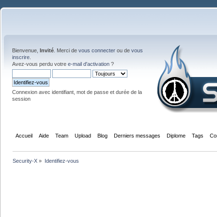
Bienvenue,
Invité
. Merci de
vous connecter
ou de
vous
inscrire
.
Avez-vous perdu votre
e-mail d'activation
?
Connexion avec identifiant, mot de passe et durée de la
session
Accueil
Aide
Team
Upload
Blog
Derniers messages
Diplome
Tags
Co
Security-X
»
Identifiez-vous