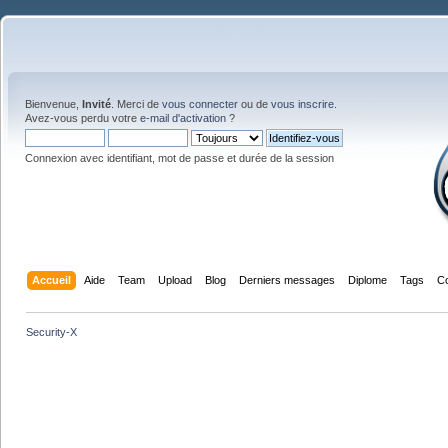
Bienvenue,
Invité
. Merci de
vous connecter
ou de
vous inscrire
.
Avez-vous perdu votre
e-mail d'activation
?
Connexion avec identifiant, mot de passe et durée de la session
Accueil
Aide
Team
Upload
Blog
Derniers messages
Diplome
Tags
C
Security-X