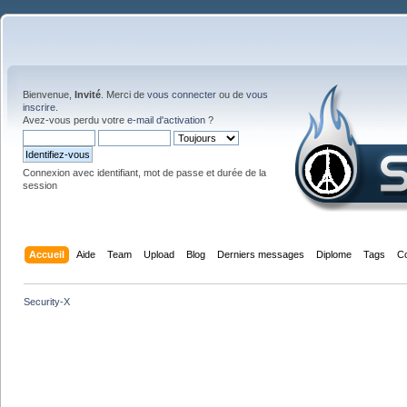
Bienvenue,
Invité
. Merci de
vous connecter
ou de
vous
inscrire
.
Avez-vous perdu votre
e-mail d'activation
?
Connexion avec identifiant, mot de passe et durée de la
session
Accueil
Aide
Team
Upload
Blog
Derniers messages
Diplome
Tags
C
Security-X