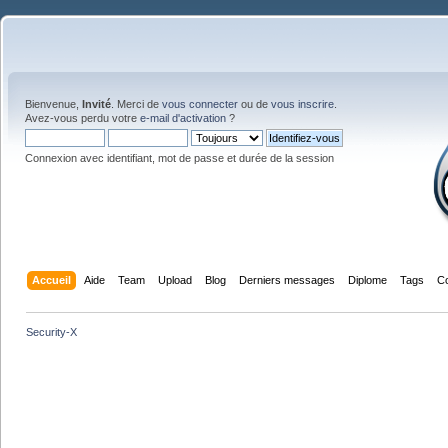
Bienvenue,
Invité
. Merci de
vous connecter
ou de
vous inscrire
.
Avez-vous perdu votre
e-mail d'activation
?
Connexion avec identifiant, mot de passe et durée de la session
Accueil
Aide
Team
Upload
Blog
Derniers messages
Diplome
Tags
C
Security-X