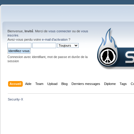
Bienvenue,
Invité
. Merci de
vous connecter
ou de
vous
inscrire
.
Avez-vous perdu votre
e-mail d'activation
?
Connexion avec identifiant, mot de passe et durée de la
session
Accueil
Aide
Team
Upload
Blog
Derniers messages
Diplome
Tags
C
Security-X