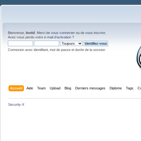
Bienvenue,
Invité
. Merci de
vous connecter
ou de
vous inscrire
.
Avez-vous perdu votre
e-mail d'activation
?
Connexion avec identifiant, mot de passe et durée de la session
Accueil
Aide
Team
Upload
Blog
Derniers messages
Diplome
Tags
C
Security-X