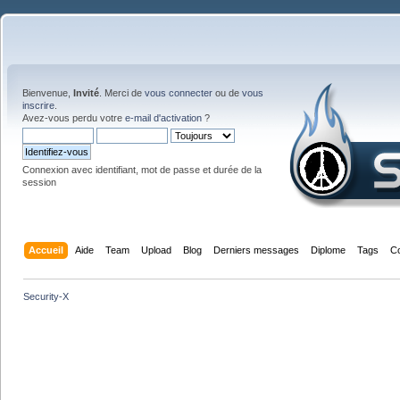
Bienvenue,
Invité
. Merci de
vous connecter
ou de
vous
inscrire
.
Avez-vous perdu votre
e-mail d'activation
?
Connexion avec identifiant, mot de passe et durée de la
session
Accueil
Aide
Team
Upload
Blog
Derniers messages
Diplome
Tags
C
Security-X