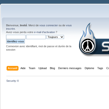
Bienvenue,
Invité
. Merci de
vous connecter
ou de
vous
inscrire
.
Avez-vous perdu votre
e-mail d'activation
?
Connexion avec identifiant, mot de passe et durée de la
session
Accueil
Aide
Team
Upload
Blog
Derniers messages
Diplome
Tags
C
Security-X