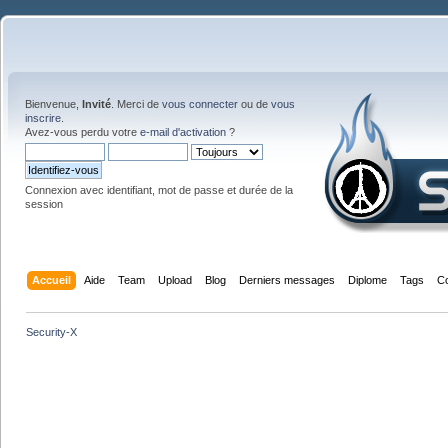
Bienvenue,
Invité
. Merci de
vous connecter
ou de
vous
inscrire
.
Avez-vous perdu votre
e-mail d'activation
?
Connexion avec identifiant, mot de passe et durée de la
session
Accueil
Aide
Team
Upload
Blog
Derniers messages
Diplome
Tags
C
Security-X