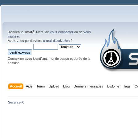
Bienvenue,
Invité
. Merci de
vous connecter
ou de
vous
inscrire
.
Avez-vous perdu votre
e-mail d'activation
?
Connexion avec identifiant, mot de passe et durée de la
session
Accueil
Aide
Team
Upload
Blog
Derniers messages
Diplome
Tags
C
Security-X