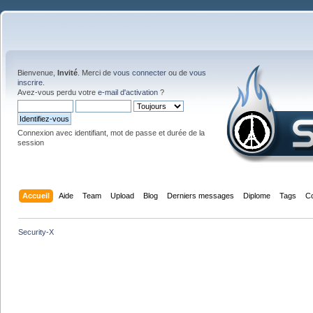
Bienvenue,
Invité
. Merci de
vous connecter
ou de
vous
inscrire
.
Avez-vous perdu votre
e-mail d'activation
?
Connexion avec identifiant, mot de passe et durée de la
session
Accueil
Aide
Team
Upload
Blog
Derniers messages
Diplome
Tags
C
Security-X