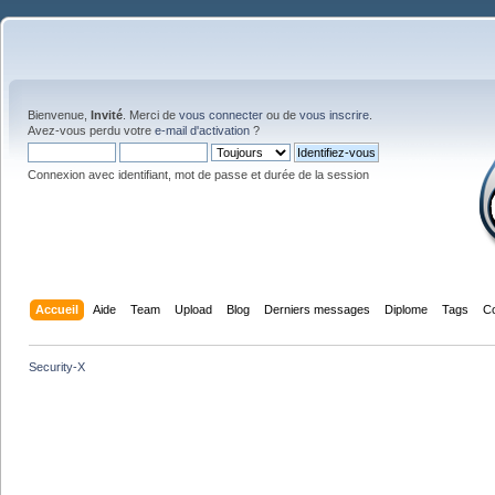
Bienvenue,
Invité
. Merci de
vous connecter
ou de
vous inscrire
.
Avez-vous perdu votre
e-mail d'activation
?
Connexion avec identifiant, mot de passe et durée de la session
Accueil
Aide
Team
Upload
Blog
Derniers messages
Diplome
Tags
C
Security-X