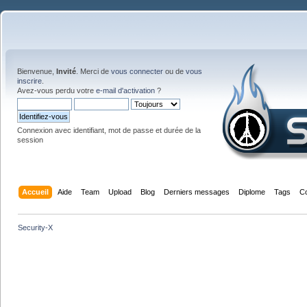
Bienvenue,
Invité
. Merci de
vous connecter
ou de
vous
inscrire
.
Avez-vous perdu votre
e-mail d'activation
?
Connexion avec identifiant, mot de passe et durée de la
session
Accueil
Aide
Team
Upload
Blog
Derniers messages
Diplome
Tags
C
Security-X