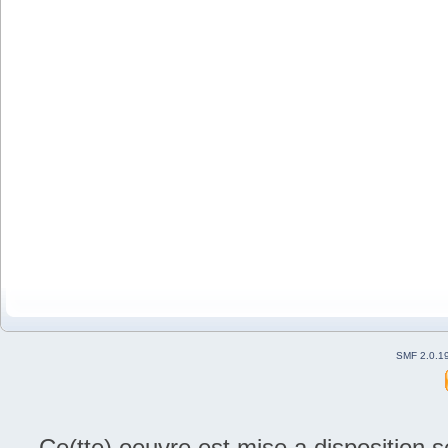
SMF 2.0.1
Ce(tte) oeuvre est mise a disposition 