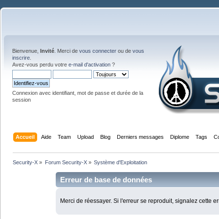
Bienvenue,
Invité
. Merci de
vous connecter
ou de
vous
inscrire
.
Avez-vous perdu votre
e-mail d'activation
?
Connexion avec identifiant, mot de passe et durée de la
session
Accueil
Aide
Team
Upload
Blog
Derniers messages
Diplome
Tags
C
Security-X
»
Forum Security-X
»
Système d'Exploitation
Erreur de base de données
Merci de réessayer. Si l'erreur se reproduit, signalez cette e