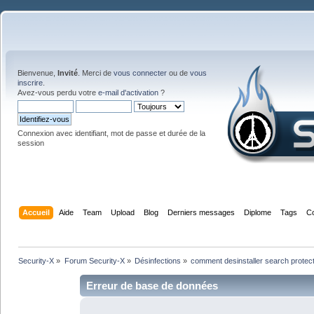
Bienvenue,
Invité
. Merci de
vous connecter
ou de
vous
inscrire
.
Avez-vous perdu votre
e-mail d'activation
?
Connexion avec identifiant, mot de passe et durée de la
session
Accueil
Aide
Team
Upload
Blog
Derniers messages
Diplome
Tags
C
Security-X
»
Forum Security-X
»
Désinfections
»
comment desinstaller search protect
Erreur de base de données