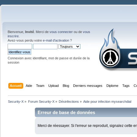
Bienvenue,
Invité
. Merci de
vous connecter
ou de
vous
inscrire
.
Avez-vous perdu votre
e-mail d'activation
?
Connexion avec identifiant, mot de passe et durée de la
session
Accueil
Aide
Team
Upload
Blog
Derniers messages
Diplome
Tags
C
Security-X
»
Forum Security-X
»
Désinfections
»
Aide pour infection mysearchdial
Erreur de base de données
Merci de réessayer. Si l'erreur se reproduit, signalez cette e