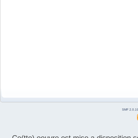
SMF 2.0.1
Ce(tte) oeuvre est mise a disposition 