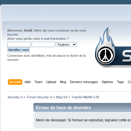
Bienvenue,
Invité
. Merci de
vous connecter
ou de
vous
inscrire
.
Avez-vous perdu votre
e-mail d'activation
?
Connexion avec identifiant, mot de passe et durée de la
session
Accueil
Aide
Team
Upload
Blog
Derniers messages
Diplome
Tags
C
Security-X
»
Forum Security-X
»
Blog SX
»
Tutoriel MBAM 2.00
Erreur de base de données
Merci de réessayer. Si l'erreur se reproduit, signalez cette e