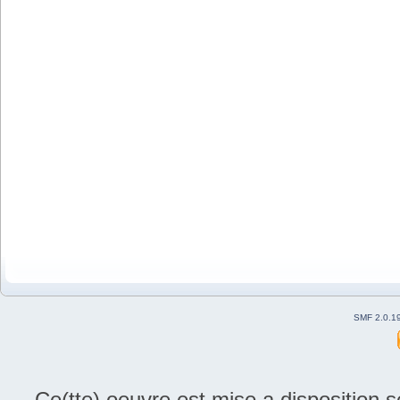
SMF 2.0.1
Ce(tte) oeuvre est mise a disposition 