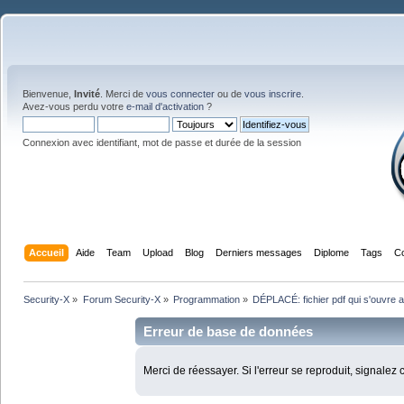
Bienvenue,
Invité
. Merci de
vous connecter
ou de
vous inscrire
.
Avez-vous perdu votre
e-mail d'activation
?
Connexion avec identifiant, mot de passe et durée de la session
Accueil
Aide
Team
Upload
Blog
Derniers messages
Diplome
Tags
C
Security-X
»
Forum Security-X
»
Programmation
»
DÉPLACÉ: fichier pdf qui s'ouvre
Erreur de base de données
Merci de réessayer. Si l'erreur se reproduit, signalez 