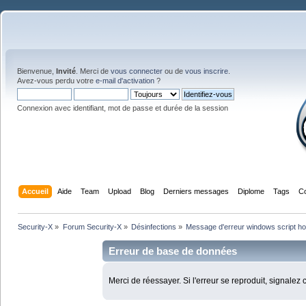
Bienvenue,
Invité
. Merci de
vous connecter
ou de
vous inscrire
.
Avez-vous perdu votre
e-mail d'activation
?
Connexion avec identifiant, mot de passe et durée de la session
Accueil
Aide
Team
Upload
Blog
Derniers messages
Diplome
Tags
C
Security-X
»
Forum Security-X
»
Désinfections
»
Message d'erreur windows script h
Erreur de base de données
Merci de réessayer. Si l'erreur se reproduit, signalez 