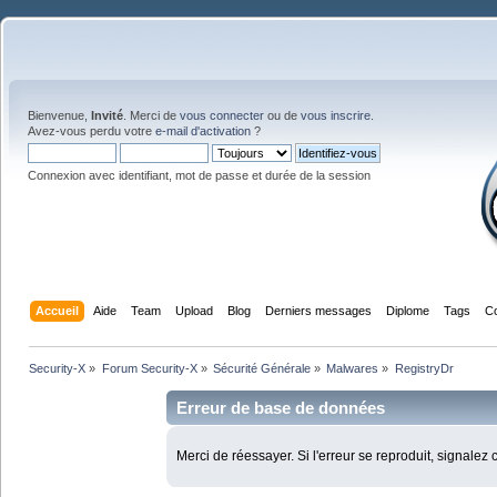
Bienvenue,
Invité
. Merci de
vous connecter
ou de
vous inscrire
.
Avez-vous perdu votre
e-mail d'activation
?
Connexion avec identifiant, mot de passe et durée de la session
Accueil
Aide
Team
Upload
Blog
Derniers messages
Diplome
Tags
C
Security-X
»
Forum Security-X
»
Sécurité Générale
»
Malwares
»
RegistryDr
Erreur de base de données
Merci de réessayer. Si l'erreur se reproduit, signalez 