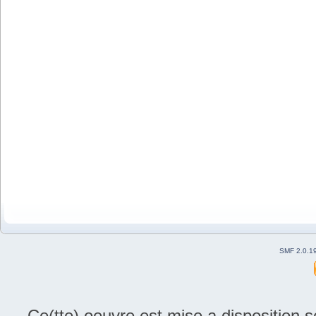
SMF 2.0.1
Ce(tte) oeuvre est mise a disposition 