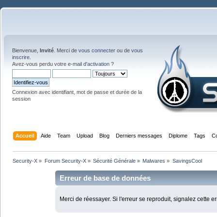
Bienvenue,
Invité
. Merci de
vous connecter
ou de
vous
inscrire
.
Avez-vous perdu votre
e-mail d'activation
?
Connexion avec identifiant, mot de passe et durée de la
session
Accueil
Aide
Team
Upload
Blog
Derniers messages
Diplome
Tags
C
Security-X
»
Forum Security-X
»
Sécurité Générale
»
Malwares
»
SavingsCool
Erreur de base de données
Merci de réessayer. Si l'erreur se reproduit, signalez cette e