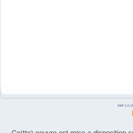
SMF 2.0.1
Ce(tte) oeuvre est mise a disposition 