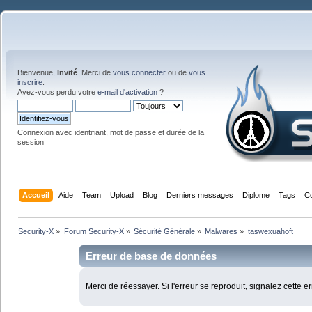
Bienvenue,
Invité
. Merci de
vous connecter
ou de
vous
inscrire
.
Avez-vous perdu votre
e-mail d'activation
?
Connexion avec identifiant, mot de passe et durée de la
session
Accueil
Aide
Team
Upload
Blog
Derniers messages
Diplome
Tags
C
Security-X
»
Forum Security-X
»
Sécurité Générale
»
Malwares
»
taswexuahoft
Erreur de base de données
Merci de réessayer. Si l'erreur se reproduit, signalez cette e