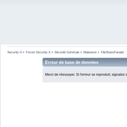
Security-X
»
Forum Security-X
»
Sécurité Générale
»
Malwares
»
FileShareFanatic
Erreur de base de données
Merci de réessayer. Si l'erreur se reproduit, signalez 