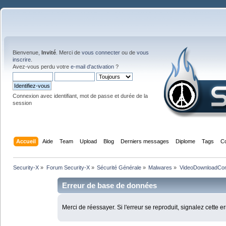
Bienvenue,
Invité
. Merci de
vous connecter
ou de
vous
inscrire
.
Avez-vous perdu votre
e-mail d'activation
?
Connexion avec identifiant, mot de passe et durée de la
session
Accueil
Aide
Team
Upload
Blog
Derniers messages
Diplome
Tags
C
Security-X
»
Forum Security-X
»
Sécurité Générale
»
Malwares
»
VideoDownloadCon
Erreur de base de données
Merci de réessayer. Si l'erreur se reproduit, signalez cette e