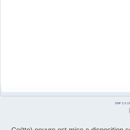
SMF 2.0.1
Ce(tte) oeuvre est mise a disposition 