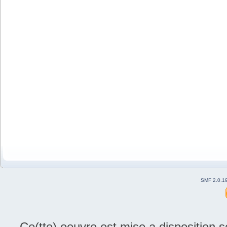
SMF 2.0.1
Ce(tte) oeuvre est mise a disposition 