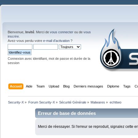
Bienvenue,
Invité
. Merci de
vous connecter
ou de
vous
inscrire
.
Avez-vous perdu votre
e-mail d'activation
?
Connexion avec identifiant, mot de passe et durée de la
session
Accueil
Aide
Team
Upload
Blog
Derniers messages
Diplome
Tags
C
Security-X
»
Forum Security-X
»
Sécurité Générale
»
Malwares
»
echttwo
Erreur de base de données
Merci de réessayer. Si l'erreur se reproduit, signalez cette e