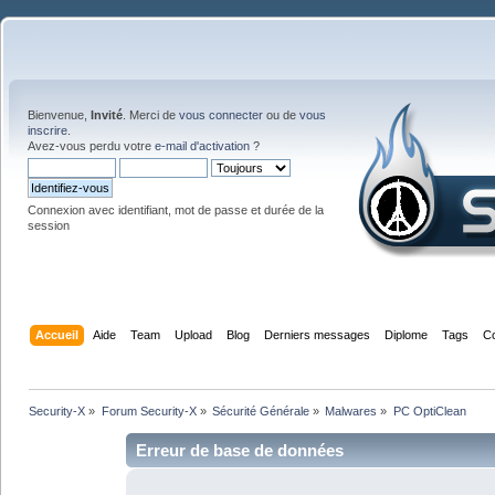
Bienvenue,
Invité
. Merci de
vous connecter
ou de
vous
inscrire
.
Avez-vous perdu votre
e-mail d'activation
?
Connexion avec identifiant, mot de passe et durée de la
session
Accueil
Aide
Team
Upload
Blog
Derniers messages
Diplome
Tags
C
Security-X
»
Forum Security-X
»
Sécurité Générale
»
Malwares
»
PC OptiClean
Erreur de base de données