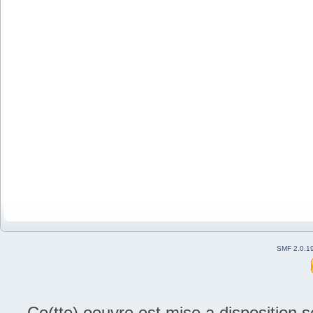
SMF 2.0.1
Ce(tte) oeuvre est mise a disposition 