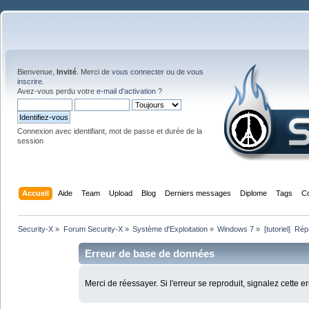
Bienvenue,
Invité
. Merci de
vous connecter
ou de
vous
inscrire
.
Avez-vous perdu votre
e-mail d'activation
?
Connexion avec identifiant, mot de passe et durée de la
session
Accueil
Aide
Team
Upload
Blog
Derniers messages
Diplome
Tags
C
Security-X
»
Forum Security-X
»
Système d'Exploitation
»
Windows 7
»
[tutoriel]  R
Erreur de base de données
Merci de réessayer. Si l'erreur se reproduit, signalez cette e