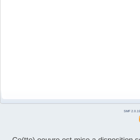
SMF 2.0.1
Ce(tte) oeuvre est mise a disposition 