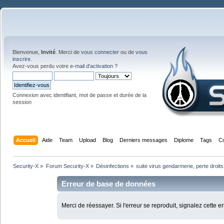
Bienvenue,
Invité
. Merci de
vous connecter
ou de
vous
inscrire
.
Avez-vous perdu votre
e-mail d'activation
?
Connexion avec identifiant, mot de passe et durée de la
session
Accueil
Aide
Team
Upload
Blog
Derniers messages
Diplome
Tags
C
Security-X
»
Forum Security-X
»
Désinfections
»
suite virus gendarmerie, perte droit
Erreur de base de données
Merci de réessayer. Si l'erreur se reproduit, signalez cette e