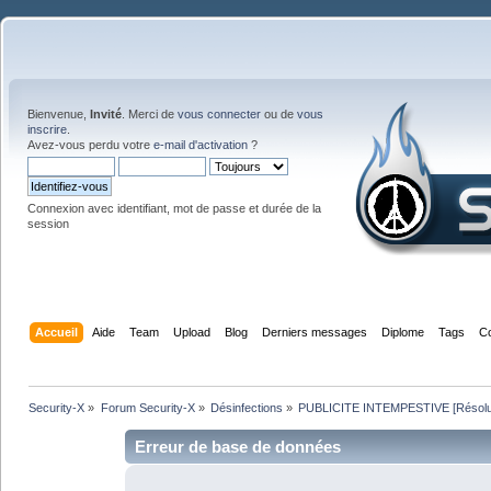
Bienvenue,
Invité
. Merci de
vous connecter
ou de
vous
inscrire
.
Avez-vous perdu votre
e-mail d'activation
?
Connexion avec identifiant, mot de passe et durée de la
session
Accueil
Aide
Team
Upload
Blog
Derniers messages
Diplome
Tags
C
Security-X
»
Forum Security-X
»
Désinfections
»
PUBLICITE INTEMPESTIVE [Résolu
Erreur de base de données