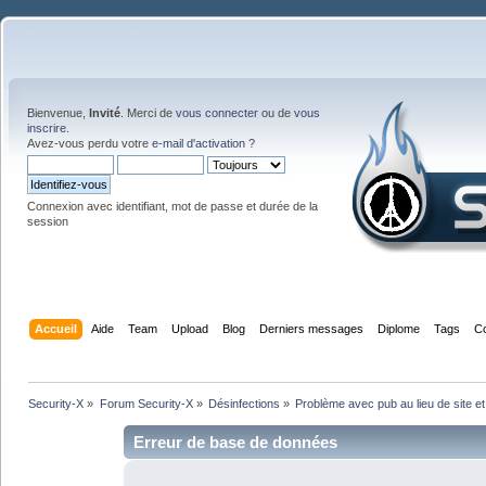
Bienvenue,
Invité
. Merci de
vous connecter
ou de
vous
inscrire
.
Avez-vous perdu votre
e-mail d'activation
?
Connexion avec identifiant, mot de passe et durée de la
session
Accueil
Aide
Team
Upload
Blog
Derniers messages
Diplome
Tags
C
Security-X
»
Forum Security-X
»
Désinfections
»
Problème avec pub au lieu de site 
Erreur de base de données