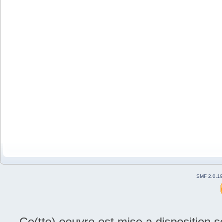
SMF 2.0.1
Ce(tte) oeuvre est mise a disposition 