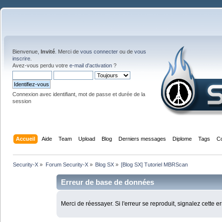
Bienvenue,
Invité
. Merci de
vous connecter
ou de
vous
inscrire
.
Avez-vous perdu votre
e-mail d'activation
?
Connexion avec identifiant, mot de passe et durée de la
session
Accueil
Aide
Team
Upload
Blog
Derniers messages
Diplome
Tags
C
Security-X
»
Forum Security-X
»
Blog SX
»
[Blog SX] Tutoriel MBRScan
Erreur de base de données
Merci de réessayer. Si l'erreur se reproduit, signalez cette e